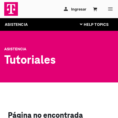
ASISTENCIA
ASISTENCIA
Tutoriales