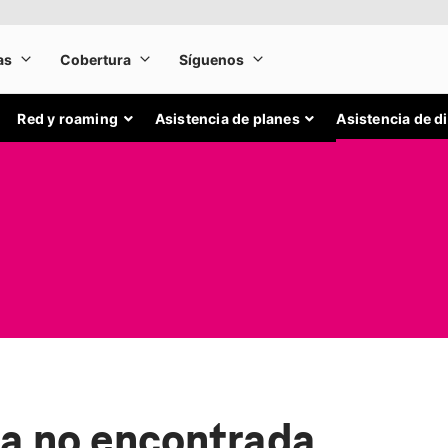
Red y roaming
Asistencia de planes
Asistencia de d