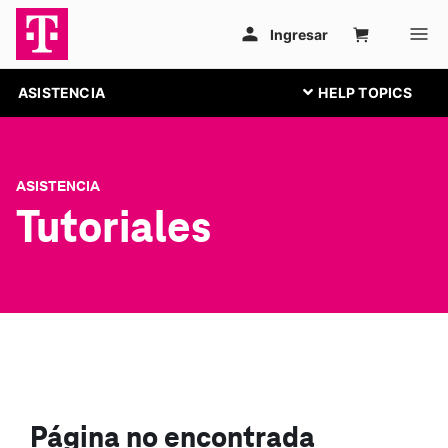
ASISTENCIA
ASISTENCIA
Tutoriales