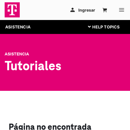
ASISTENCIA
ASISTENCIA
Tutoriales