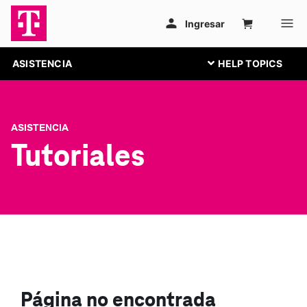
ASISTENCIA
ASISTENCIA
Tutoriales