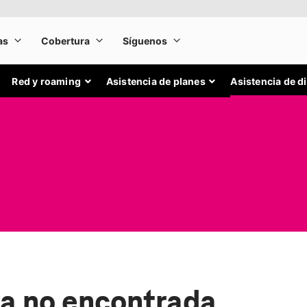
Red y roaming
Asistencia de planes
Asistencia de d