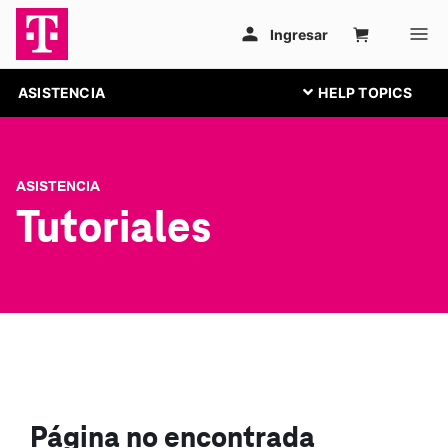
ASISTENCIA
ASISTENCIA
Tutoriales