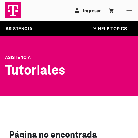
ASISTENCIA
ASISTENCIA
Tutoriales