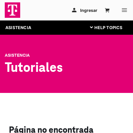
ASISTENCIA
ASISTENCIA
Tutoriales