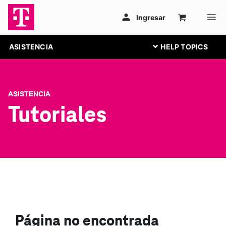
ASISTENCIA
ASISTENCIA
Tutoriales