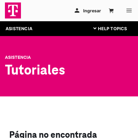
ASISTENCIA
ASISTENCIA
Tutoriales