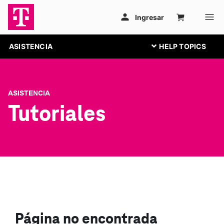
ASISTENCIA
ASISTENCIA
Tutoriales