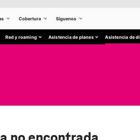
Red y roaming
Asistencia de planes
Asistencia de d