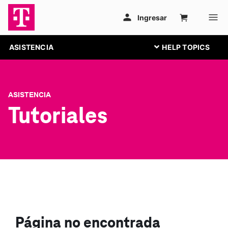
ASISTENCIA
ASISTENCIA
Tutoriales