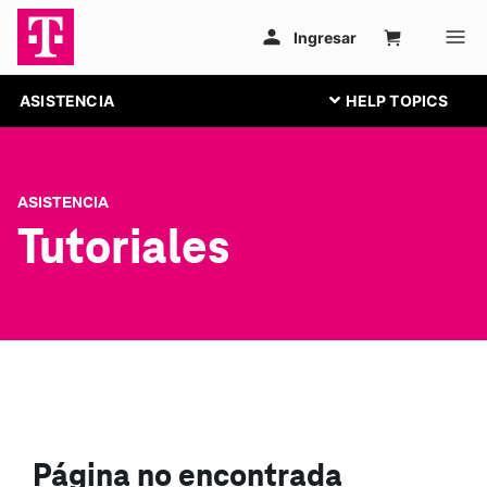
ASISTENCIA
ASISTENCIA
Tutoriales