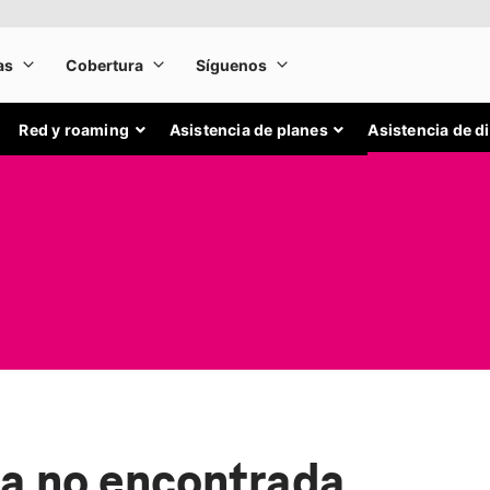
Red y roaming
Asistencia de planes
Asistencia de d