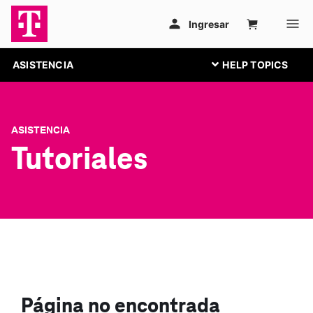
ASISTENCIA
ASISTENCIA
Tutoriales