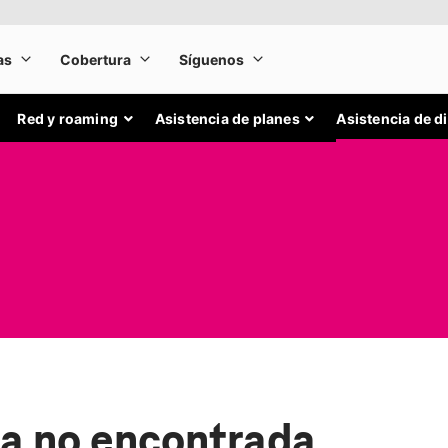
Red y roaming
Asistencia de planes
Asistencia de d