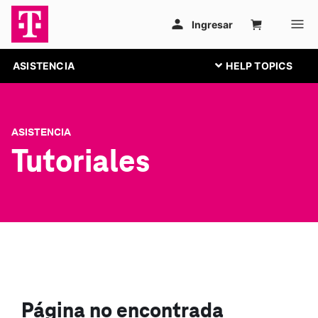
ASISTENCIA
ASISTENCIA
Tutoriales