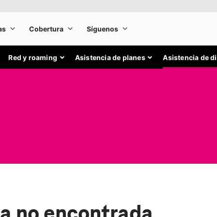
Red y roaming
Asistencia de planes
Asistencia de d