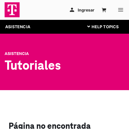
ASISTENCIA
ASISTENCIA
Tutoriales