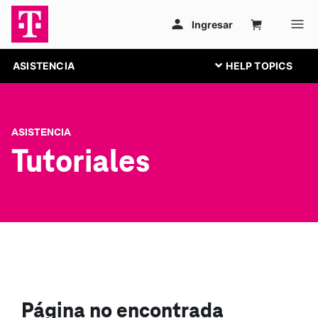
ASISTENCIA
ASISTENCIA
Tutoriales