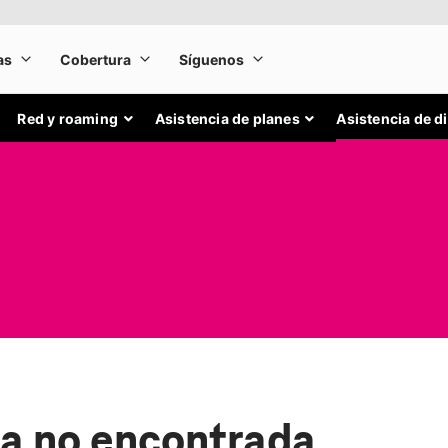
Red y roaming
Asistencia de planes
Asistencia de d