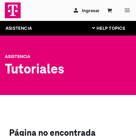
ASISTENCIA
ASISTENCIA
Tutoriales