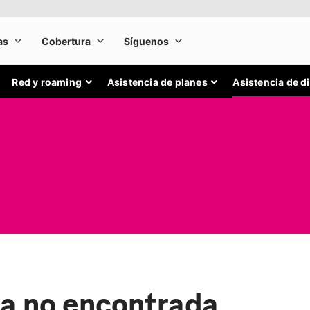
Red y roaming
Asistencia de planes
Asistencia de d