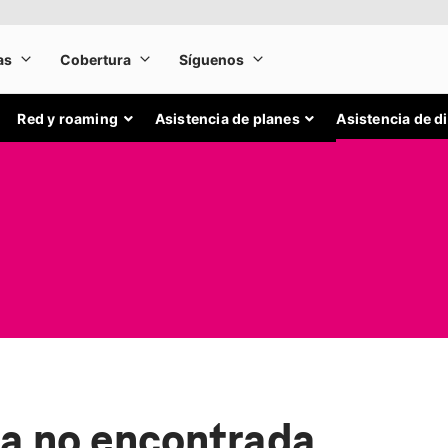
Red y roaming
Asistencia de planes
Asistencia de d