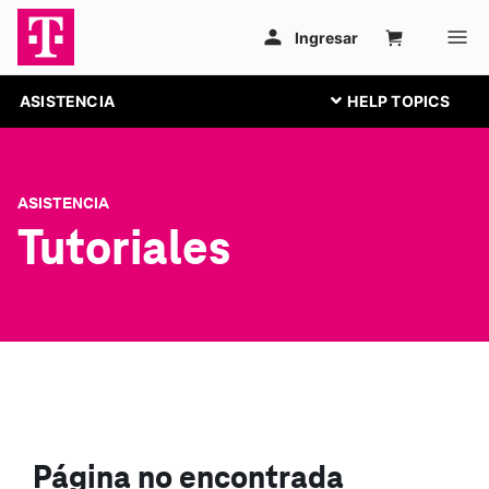
ASISTENCIA
ASISTENCIA
Tutoriales