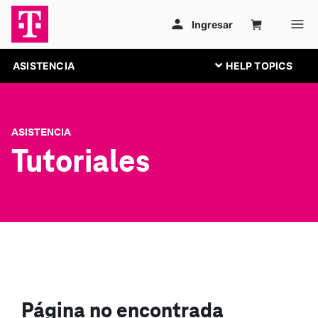
ASISTENCIA
ASISTENCIA
Tutoriales