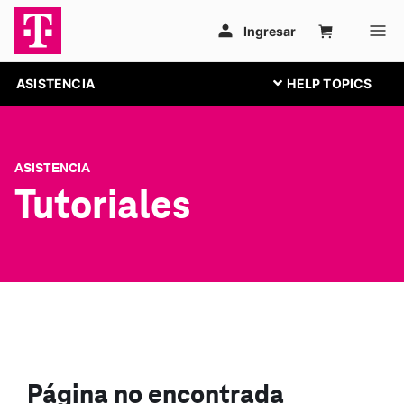
ASISTENCIA
ASISTENCIA
Tutoriales