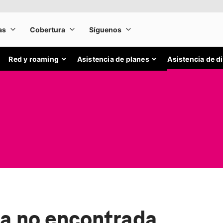
Red y roaming
Asistencia de planes
Asistencia de d