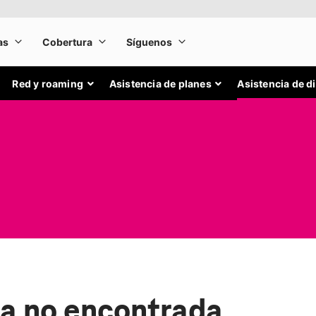
Red y roaming
Asistencia de planes
Asistencia de d