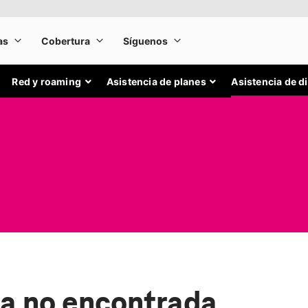
Red y roaming
Asistencia de planes
Asistencia de d