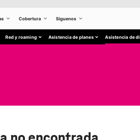
Red y roaming
Asistencia de planes
Asistencia de d