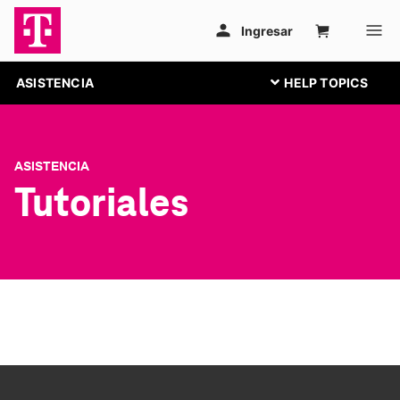
ASISTENCIA
ASISTENCIA
Tutoriales