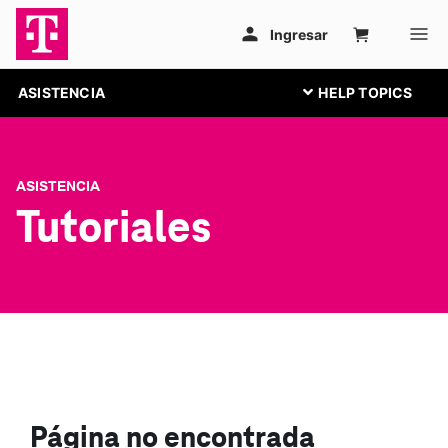
ASISTENCIA
ASISTENCIA
Tutoriales