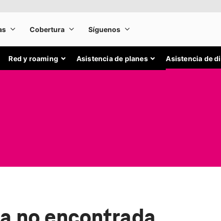
Red y roaming
Asistencia de planes
Asistencia de d