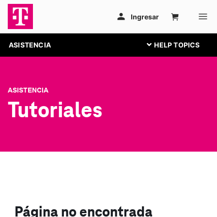
ASISTENCIA
ASISTENCIA
Tutoriales