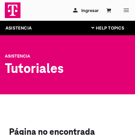
ASISTENCIA
ASISTENCIA
Tutoriales