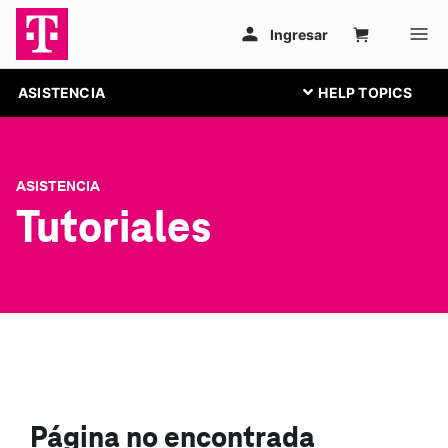
ASISTENCIA
ASISTENCIA
Tutoriales