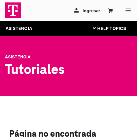
ASISTENCIA
ASISTENCIA
Tutoriales