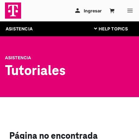
ASISTENCIA
ASISTENCIA
Tutoriales