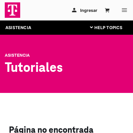
ASISTENCIA
ASISTENCIA
Tutoriales