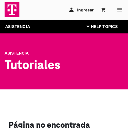
ASISTENCIA
ASISTENCIA
Tutoriales