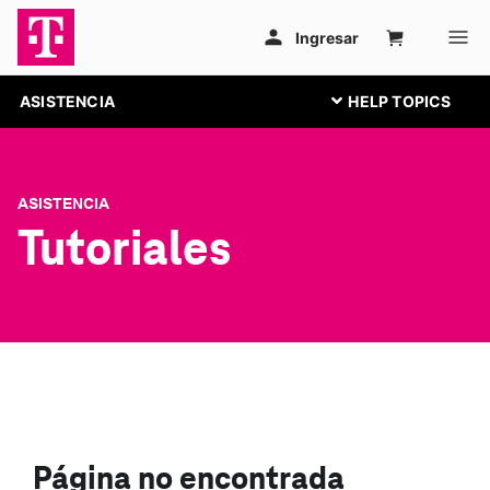
ASISTENCIA
ASISTENCIA
Tutoriales