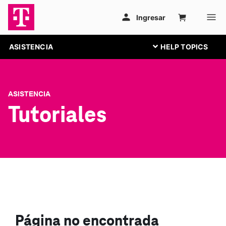
ASISTENCIA
ASISTENCIA
Tutoriales