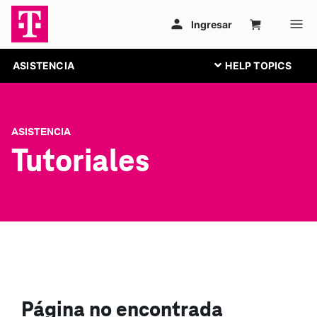
ASISTENCIA
ASISTENCIA
Tutoriales