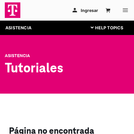
ASISTENCIA
ASISTENCIA
Tutoriales