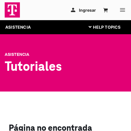
ASISTENCIA
ASISTENCIA
Tutoriales