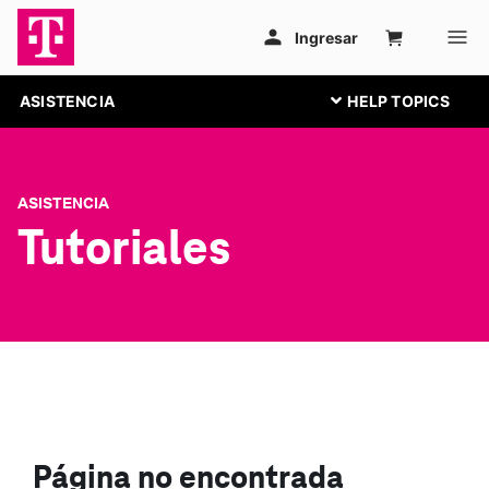
ASISTENCIA
ASISTENCIA
Tutoriales