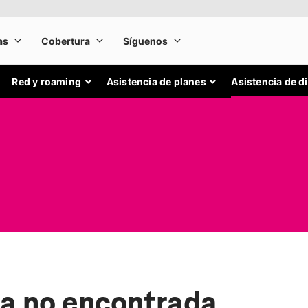
Red y roaming
Asistencia de planes
Asistencia de d